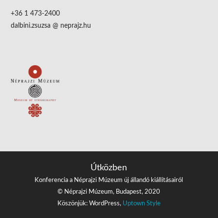
+36 1 473-2400
dalbini.zsuzsa @ neprajz.hu
Útközben
Konferencia a Néprajzi Múzeum új állandó kiállításairól
© Néprajzi Múzeum, Budapest, 2020
Köszönjük: WordPress,
Uptown Style