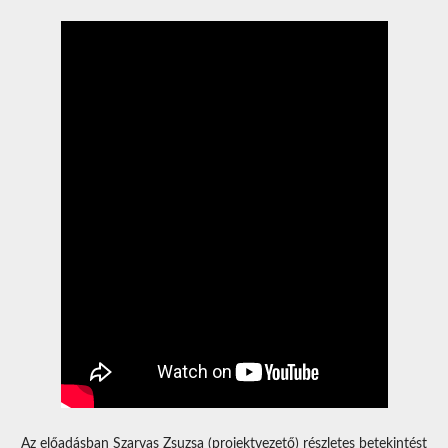
Az előadásban Szarvas Zsuzsa (projektvezető) részletes betekintést