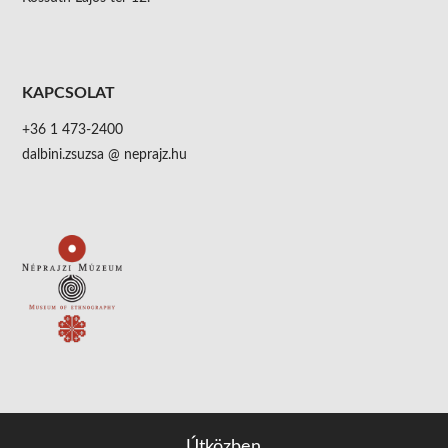
KAPCSOLAT
+36 1 473-2400
dalbini.zsuzsa @ neprajz.hu
Útközben