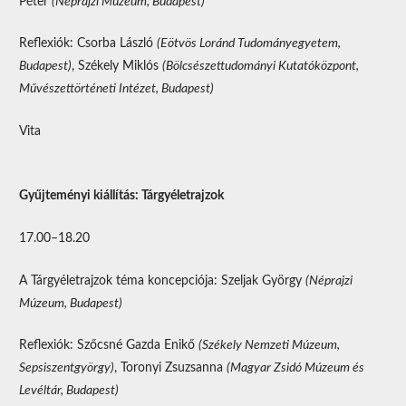
Péter
(Néprajzi Múzeum, Budapest)
Reflexiók: Csorba László
(Eötvös Loránd Tudományegyetem,
Budapest)
, Székely Miklós
(Bölcsészettudományi Kutatóközpont,
Művészettörténeti Intézet, Budapest)
Vita
Gyűjteményi kiállítás: Tárgyéletrajzok
17.00–18.20
A Tárgyéletrajzok téma koncepciója: Szeljak György
(Néprajzi
Múzeum, Budapest)
Reflexiók: Szőcsné Gazda Enikő
(Székely Nemzeti Múzeum,
Sepsiszentgyörgy)
, Toronyi Zsuzsanna
(Magyar Zsidó Múzeum és
Levéltár, Budapest)