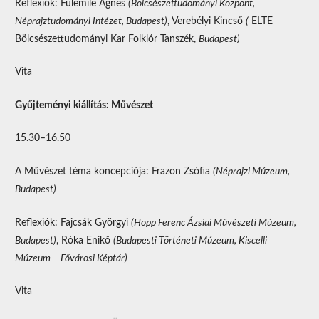
Reflexiók: Fülemile Ágnes
(Bölcsészettudományi Központ,
Néprajztudományi Intézet, Budapest)
, Verebélyi Kincső
(
ELTE
Bölcsészettudományi Kar Folklór Tanszék,
Budapest)
Vita
Gyűjteményi kiállítás: Művészet
15.30–16.50
A Művészet téma koncepciója: Frazon Zsófia
(Néprajzi Múzeum,
Budapest)
Reflexiók: Fajcsák Györgyi
(Hopp Ferenc Ázsiai Művészeti Múzeum,
Budapest)
, Róka Enikő
(
Budapesti Történeti Múzeum, Kiscelli
Múzeum – Fővárosi Képtár)
Vita