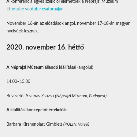
A konferencia egyes szekciói elérhetőek a Néprajzi Múzeum
Etnotube youtube csatornáján.
November 16-án az előadások angol, november 17-18-án magyar
nyelvűek lesznek.
2020. november 16. hétfő
A Néprajzi Múzeum állandó kiállításai
(angolul)
14.00–15.30
Bevezető: Szarvas Zsuzsa
(Néprajzi Múzeum, Budapest)
A kiállítási koncepciót értékelők
:
Barbara Kirshenblatt Gimblett
(
POLIN, Varsó)