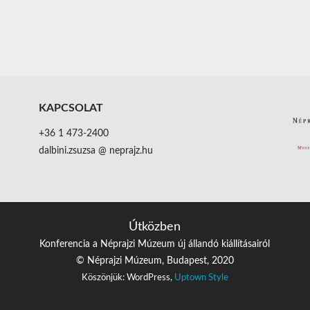
KAPCSOLAT
+36 1 473-2400
dalbini.zsuzsa @ neprajz.hu
Útközben
Konferencia a Néprajzi Múzeum új állandó kiállításairól
© Néprajzi Múzeum, Budapest, 2020
Köszönjük: WordPress,
Uptown Style