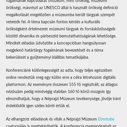
fogalmának kapcsolatát (múzeum, mint örökség, múzeumi
örökség), másrészt az UNESCO által is használt örökség definíció
megalkotását megelőzően a múzeumba került tárgyak szerepét
vetették fel. A téma kapcsán fontos kérdés a kulturális
örökségként értelmezett múzeumi tárgyak és forrásközösségeik
közötti dinamika és párbeszéd bemutathatóságának lehetősége.
Mindkét előadás üdvözölte a koncepcióban hangsúlyosan
megjelenő határtárgy fogalmának bevezetését és a téma
bekerülését a gyűjteményi kiállítás tematikájába.
Konferenciánk különlegességét az adta, hogy teljes egészében
online rendeztük meg egy külön erre a célra létrehozott digitális
platformon. Az eseményre összesen 555 fő regisztrált, az átlagos
nézőszám pedig mindvégig stabilan 160 fő körül mozgott így
elmondhatjuk, hogy a Néprajzi Múzeum tevékenysége, jövője iránt
érdeklődők igen széles körét értük el.
Az elhangzott előadások és viták a Néprajzi Múzeum
Etnotube
csatornáján is megtekinthetők. A konferencia megrendezését az