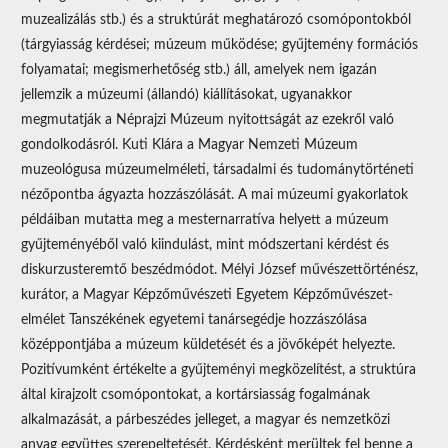
muzealizálás stb.) és a struktúrát meghatározó csomópontokból
(tárgyiasság kérdései; múzeum működése; gyűjtemény formációs
folyamatai; megismerhetőség stb.) áll, amelyek nem igazán
jellemzik a múzeumi (állandó) kiállításokat, ugyanakkor
megmutatják a Néprajzi Múzeum nyitottságát az ezekről való
gondolkodásról. Kuti Klára a Magyar Nemzeti Múzeum
muzeológusa múzeumelméleti, társadalmi és tudománytörténeti
nézőpontba ágyazta hozzászólását. A mai múzeumi gyakorlatok
példáiban mutatta meg a mesternarratíva helyett a múzeum
gyűjteményéből való kiindulást, mint módszertani kérdést és
diskurzusteremtő beszédmódot. Mélyi József művészettörténész,
kurátor, a Magyar Képzőművészeti Egyetem Képzőművészet-
elmélet Tanszékének egyetemi tanársegédje hozzászólása
középpontjába a múzeum küldetését és a jövőképét helyezte.
Pozitívumként értékelte a gyűjteményi megközelítést, a struktúra
által kirajzolt csomópontokat, a kortársiasság fogalmának
alkalmazását, a párbeszédes jelleget, a magyar és nemzetközi
anyag együttes szerepeltetését. Kérdésként merültek fel benne a