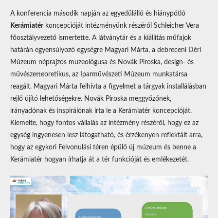
A konferencia második napján az egyedülálló és hiánypótló
Kerámiatér
koncepcióját intézményünk részéről Schleicher Vera
főosztályvezető ismertette. A látványtár és a kiállítás műfajok
határán egyensúlyozó egységre Magyari Márta, a debreceni Déri
Múzeum néprajzos muzeológusa és Novák Piroska, design- és
művészetteoretikus, az Iparművészeti Múzeum munkatársa
reagált. Magyari Márta felhívta a figyelmet a tárgyak installálásban
rejlő újító lehetőségekre. Novák Piroska meggyőzőnek,
irányadónak és inspirálónak írta le a Kerámiatér koncepcióját.
Kiemelte, hogy fontos vállalás az intézmény részéről, hogy ez az
egység ingyenesen lesz látogatható, és érzékenyen reflektált arra,
hogy az egykori Felvonulási téren épülő új múzeum és benne a
Kerámiatér hogyan írhatja át a tér funkcióját és emlékezetét.