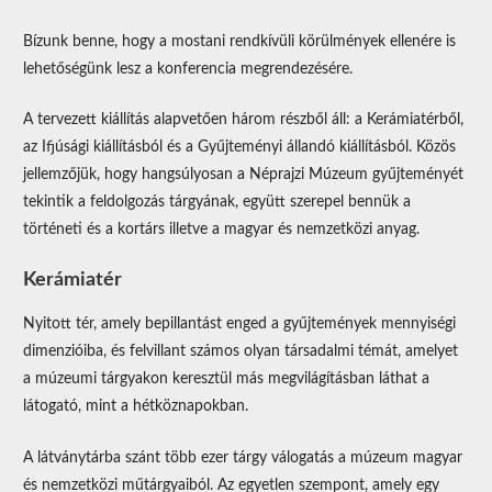
Bízunk benne, hogy a mostani rendkívüli körülmények ellenére is
lehetőségünk lesz a konferencia megrendezésére.
A tervezett kiállítás alapvetően három részből áll: a Kerámiatérből,
az Ifjúsági kiállításból és a Gyűjteményi állandó kiállításból. Közös
jellemzőjük, hogy hangsúlyosan a Néprajzi Múzeum gyűjteményét
tekintik a feldolgozás tárgyának, együtt szerepel bennük a
történeti és a kortárs illetve a magyar és nemzetközi anyag.
Kerámiatér
Nyitott tér, amely bepillantást enged a gyűjtemények mennyiségi
dimenzióiba, és felvillant számos olyan társadalmi témát, amelyet
a múzeumi tárgyakon keresztül más megvilágításban láthat a
látogató, mint a hétköznapokban.
A látványtárba szánt több ezer tárgy válogatás a múzeum magyar
és nemzetközi műtárgyaiból. Az egyetlen szempont, amely egy