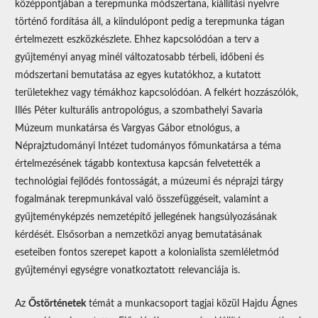
középpontjában a terepmunka módszertana, kiállítási nyelvre
történő fordítása áll, a kiindulópont pedig a terepmunka tágan
értelmezett eszközkészlete. Ehhez kapcsolódóan a terv a
gyűjteményi anyag minél változatosabb térbeli, időbeni és
módszertani bemutatása az egyes kutatókhoz, a kutatott
területekhez vagy témákhoz kapcsolódóan. A felkért hozzászólók,
Illés Péter kulturális antropológus, a szombathelyi Savaria
Múzeum munkatársa és Vargyas Gábor etnológus, a
Néprajztudományi Intézet tudományos főmunkatársa a téma
értelmezésének tágabb kontextusa kapcsán felvetették a
technológiai fejlődés fontosságát, a múzeumi és néprajzi tárgy
fogalmának terepmunkával való összefüggéseit, valamint a
gyűjteményképzés nemzetépítő jellegének hangsúlyozásának
kérdését. Elsősorban a nemzetközi anyag bemutatásának
eseteiben fontos szerepet kapott a kolonialista szemléletmód
gyűjteményi egységre vonatkoztatott relevanciája is.
Az
Őstörténetek
témát a munkacsoport tagjai közül Hajdu Ágnes