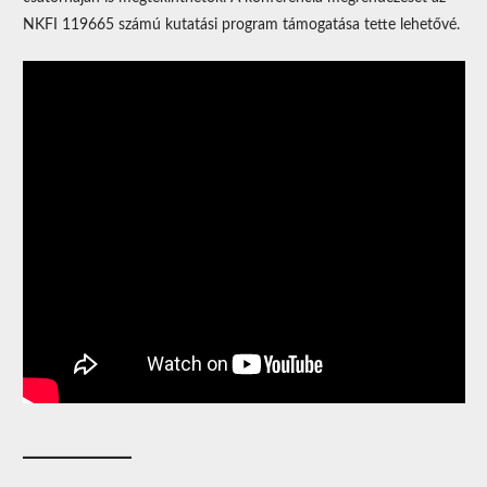
NKFI 119665 számú kutatási program támogatása tette lehetővé.