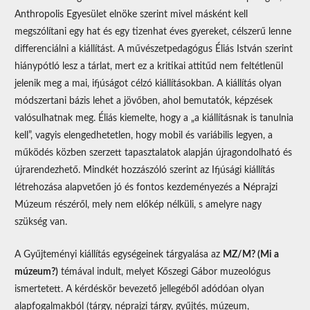
Anthropolis Egyesület elnöke szerint mivel másként kell
megszólítani egy hat és egy tizenhat éves gyereket, célszerű lenne
differenciálni a kiállítást. A művészetpedagógus Éliás István szerint
hiánypótló lesz a tárlat, mert ez a kritikai attitűd nem feltétlenül
jelenik meg a mai, ifjúságot célzó kiállításokban. A kiállítás olyan
módszertani bázis lehet a jövőben, ahol bemutatók, képzések
valósulhatnak meg. Éliás kiemelte, hogy a „a kiállításnak is tanulnia
kell”, vagyis elengedhetetlen, hogy mobil és variábilis legyen, a
működés közben szerzett tapasztalatok alapján újragondolható és
újrarendezhető. Mindkét hozzászóló szerint az Ifjúsági kiállítás
létrehozása alapvetően jó és fontos kezdeményezés a Néprajzi
Múzeum részéről, mely nem előkép nélküli, s amelyre nagy
szükség van.
A Gyűjteményi kiállítás egységeinek tárgyalása az
MZ/M? (Mi a
múzeum?)
témával indult, melyet Kőszegi Gábor muzeológus
ismertetett. A kérdéskör bevezető jellegéből adódóan olyan
alapfogalmakból (tárgy, néprajzi tárgy, gyűjtés, múzeum,