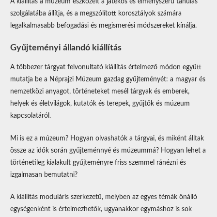
A kiállítás a múzeum eszközeit a játékos és élményszerű tanulás
szolgálatába állítja, és a megszólított korosztályok számára
legalkalmasabb befogadási és megismerési módszereket kínálja.
Gyűjteményi állandó kiállítás
A többezer tárgyat felvonultató kiállítás értelmező módon együtt
mutatja be a Néprajzi Múzeum gazdag gyűjteményét: a magyar és
nemzetközi anyagot, történeteket mesél tárgyak és emberek,
helyek és életvilágok, kutatók és terepek, gyűjtők és múzeum
kapcsolatáról.
Mi is ez a múzeum? Hogyan olvashatók a tárgyai, és miként álltak
össze az idők során gyűjteménnyé és múzeummá? Hogyan lehet a
történetileg kialakult gyűjteményre friss szemmel ránézni és
izgalmasan bemutatni?
A kiállítás moduláris szerkezetű, melyben az egyes témák önálló
egységenként is értelmezhetők, ugyanakkor egymáshoz is sok