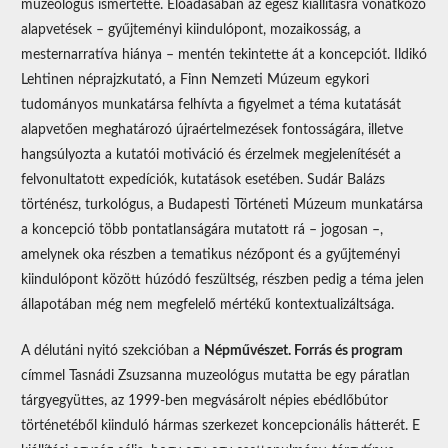
muzeológus ismertette. Előadásában az egész kiállításra vonatkozó
alapvetések – gyűjteményi kiindulópont, mozaikosság, a
mesternarratíva hiánya – mentén tekintette át a koncepciót. Ildikó
Lehtinen néprajzkutató, a Finn Nemzeti Múzeum egykori
tudományos munkatársa felhívta a figyelmet a téma kutatását
alapvetően meghatározó újraértelmezések fontosságára, illetve
hangsúlyozta a kutatói motiváció és érzelmek megjelenítését a
felvonultatott expedíciók, kutatások esetében. Sudár Balázs
történész, turkológus, a Budapesti Történeti Múzeum munkatársa
a koncepció több pontatlanságára mutatott rá – jogosan –,
amelynek oka részben a tematikus nézőpont és a gyűjteményi
kiindulópont között húzódó feszültség, részben pedig a téma jelen
állapotában még nem megfelelő mértékű kontextualizáltsága.
A délutáni nyitó szekcióban a
Népművészet. Forrás és program
címmel Tasnádi Zsuzsanna muzeológus mutatta be egy páratlan
tárgyegyüttes, az 1999-ben megvásárolt népies ebédlőbútor
történetéből kiinduló hármas szerkezet koncepcionális hátterét. E