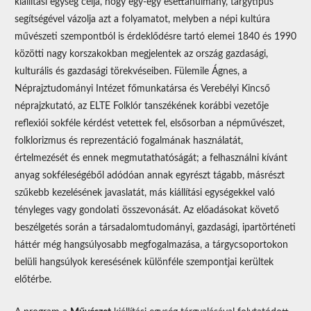
kiállítási egység célja, hogy egy-egy esettanulmány, tárgytípus
segítségével vázolja azt a folyamatot, melyben a népi kultúra
művészeti szempontból is érdeklődésre tartó elemei 1840 és 1990
közötti nagy korszakokban megjelentek az ország gazdasági,
kulturális és gazdasági törekvéseiben. Fülemile Ágnes, a
Néprajztudományi Intézet főmunkatársa és Verebélyi Kincső
néprajzkutató, az ELTE Folklór tanszékének korábbi vezetője
reflexiói sokféle kérdést vetettek fel, elsősorban a népművészet,
folklorizmus és reprezentáció fogalmának használatát,
értelmezését és ennek megmutathatóságát; a felhasználni kívánt
anyag sokféleségéből adódóan annak egyrészt tágabb, másrészt
szűkebb kezelésének javaslatát, más kiállítási egységekkel való
tényleges vagy gondolati összevonását. Az előadásokat követő
beszélgetés során a társadalomtudományi, gazdasági, ipartörténeti
háttér még hangsúlyosabb megfogalmazása, a tárgycsoportokon
belüli hangsúlyok keresésének különféle szempontjai kerültek
előtérbe.