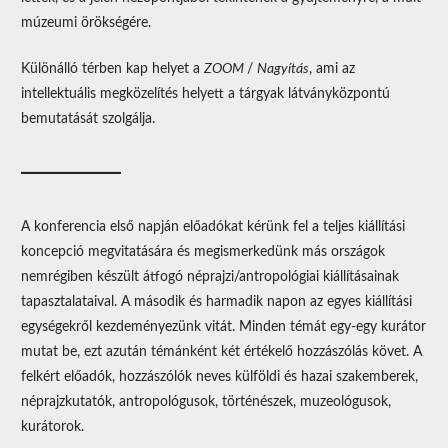
múzeumi örökségére.
Különálló térben kap helyet a
ZOOM
/
Nagyítás
, ami az
intellektuális megközelítés helyett a tárgyak látványközpontú
bemutatását szolgálja.
A konferencia első napján előadókat kérünk fel a teljes kiállítási
koncepció megvitatására és megismerkedünk más országok
nemrégiben készült átfogó néprajzi/antropológiai kiállításainak
tapasztalataival. A második és harmadik napon az egyes kiállítási
egységekről kezdeményezünk vitát. Minden témát egy-egy kurátor
mutat be, ezt azután témánként két értékelő hozzászólás követ. A
felkért előadók, hozzászólók neves külföldi és hazai szakemberek,
néprajzkutatók, antropológusok, történészek, muzeológusok,
kurátorok.