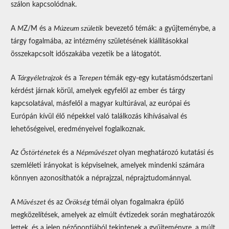
szálon kapcsolódnak.
A
M
Z/M és a
Múzeum születik
bevezető témák: a gyűjteménybe, a
tárgy fogalmába, az intézmény születésének kiállításokkal
összekapcsolt időszakába vezetik be a látogatót.
A
Tárgyéletrajzok
és a
Terepen
témák egy-egy kutatásmódszertani
kérdést járnak körül, amelyek egyfelől az ember és tárgy
kapcsolatával, másfelől a magyar kultúrával, az európai és
Európán kívül élő népekkel való találkozás kihívásaival és
lehetőségeivel, eredményeivel foglalkoznak.
Az
Őstörténetek
és a
Népművészet
olyan meghatározó kutatási és
szemléleti irányokat is képviselnek, amelyek mindenki számára
könnyen azonosíthatók a néprajzzal, néprajztudománnyal.
A
Művészet
és az
Örökség
témái olyan fogalmakra épülő
megközelítések, amelyek az elmúlt évtizedek során meghatározók
lettek, és a jelen nézőpontjából tekintenek a gyűjteményre, a múlt