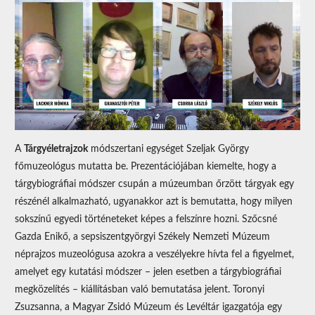
A
Tárgyéletrajzok
módszertani egységet Szeljak György
főmuzeológus mutatta be. Prezentációjában kiemelte, hogy a
tárgybiográfiai módszer csupán a múzeumban őrzött tárgyak egy
részénél alkalmazható, ugyanakkor azt is bemutatta, hogy milyen
sokszínű egyedi történeteket képes a felszínre hozni. Szőcsné
Gazda Enikő, a sepsiszentgyörgyi Székely Nemzeti Múzeum
néprajzos muzeológusa azokra a veszélyekre hívta fel a figyelmet,
amelyet egy kutatási módszer – jelen esetben a tárgybiográfiai
megközelítés – kiállításban való bemutatása jelent. Toronyi
Zsuzsanna, a Magyar Zsidó Múzeum és Levéltár igazgatója egy