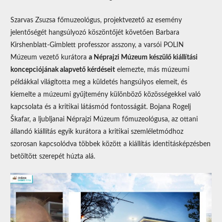
Szarvas Zsuzsa főmuzeológus, projektvezető az esemény
jelentőségét hangsúlyozó köszöntőjét követően Barbara
Kirshenblatt-Gimblett professzor asszony, a varsói POLIN
Múzeum vezető kurátora
a Néprajzi Múzeum készülő kiállítási
koncepciójának alapvető kérdéseit
elemezte, más múzeumi
példákkal világította meg a küldetés hangsúlyos elemeit, és
kiemelte a múzeumi gyűjtemény különböző közösségekkel való
kapcsolata és a kritikai látásmód fontosságát. Bojana Rogelj
Škafar, a ljubljanai Néprajzi Múzeum főmuzeológusa, az ottani
állandó kiállítás egyik kurátora a kritikai szemléletmódhoz
szorosan kapcsolódva többek között a kiállítás identitásképzésben
betöltött szerepét húzta alá.