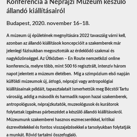
Konferencia a Néprajzi Múzeum készülő
állandó kiállításairól
Budapest, 2020. november 16–18.
A múzeum új épületének megnyitására 2022 tavaszáig várni kell,
azonban az állandó kiállítások koncepcióit a szakemberek már
jelenlegi fázisukban megosztották az érdeklődő szakmai és
nagyközönséggel. Az Útközben – En Route nemzetközi online
konferencia, melyre több, mint 500 fő regisztrált, intenzív három
napot jelentett a múzeum életében. Míg a szimpózium első napján
külföldi múzeumok új, átfogó, néprajzi vagy antropológiai
kiállításainak példáit, tapasztalatait ismerhettük meg Bécstől Tartu
városáig, addig a második és harmadik napon hazai szakemberek,
antropológusok, néprajzkutatók, muzeológusok és kurátorok
folytattak izgalmas párbeszédet a készülő állandó kiállításokról.
Múzeumunk szakemberei hasznos eszmecserékkel, kritikai
észrevételekkel és fontos visszajelzésekkel a tarsolyukban folytatják
a munkát. Rövid tartalmi összefoglaló.