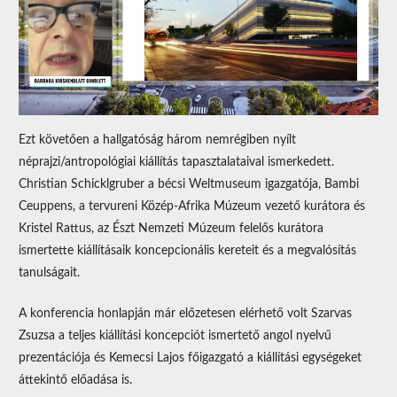
Ezt követően a hallgatóság három nemrégiben nyílt
néprajzi/antropológiai kiállítás tapasztalataival ismerkedett.
Christian Schicklgruber a bécsi Weltmuseum igazgatója, Bambi
Ceuppens, a tervureni Közép-Afrika Múzeum vezető kurátora és
Kristel Rattus, az Észt Nemzeti Múzeum felelős kurátora
ismertette kiállításaik koncepcionális kereteit és a megvalósítás
tanulságait.
A konferencia honlapján már előzetesen elérhető volt Szarvas
Zsuzsa a teljes kiállítási koncepciót ismertető angol nyelvű
prezentációja és Kemecsi Lajos főigazgató a kiállítási egységeket
áttekintő előadása is.