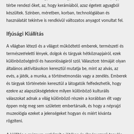
térbe rendezi őket, az, hogy kerámiából, azaz égetett agyagból
készültek. Színben, méretben, korban, technológiában és
használatát tekintve is rendkívül változatos anyagot vonultat fel.
Ifjúsági Kiállítás
A világban létező és a világot működtető emberek, természeti és
természetfeletti lények, dolgok és tárgyak hétköznapjairól, ezek
különbözőségéről és hasonlóságáról szól. Választott témáját olyan
általános aktivitásokon keresztül mutatja be, mint az alvás, az
evés, a játék, a munka, a történetmondás vagy a zenélés. Emberek
és tárgyak történetein keresztül a látogatók felfedezhetik, hogy
ezekre az alapszükségletekre milyen különböző kulturális
válaszokat adnak a világ különböző részein a korábban élt vagy
éppen még meg sem született embertársaik, és hogy a néprajzi
muzeológia ezeket a jelenségeket hogyan és miért kívánta
rögzíteni.