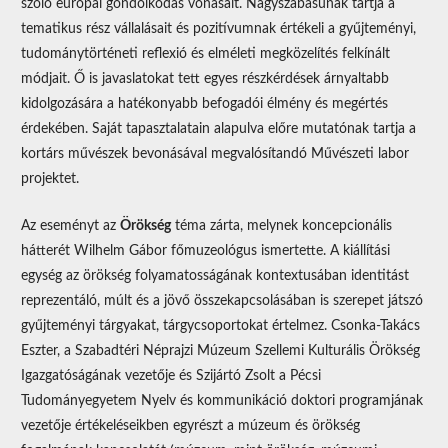
szóló európai gondolkodás vonásait. Nagyszabásúnak tartja a
tematikus rész vállalásait és pozitívumnak értékeli a gyűjteményi,
tudománytörténeti reflexió és elméleti megközelítés felkínált
módjait. Ő is javaslatokat tett egyes részkérdések árnyaltabb
kidolgozására a hatékonyabb befogadói élmény és megértés
érdekében. Saját tapasztalatain alapulva előre mutatónak tartja a
kortárs művészek bevonásával megvalósítandó Művészeti labor
projektet.
Az eseményt az
Örökség
téma zárta, melynek koncepcionális
hátterét Wilhelm Gábor főmuzeológus ismertette. A kiállítási
egység az örökség folyamatosságának kontextusában identitást
reprezentáló, múlt és a jövő összekapcsolásában is szerepet játszó
gyűjteményi tárgyakat, tárgycsoportokat értelmez. Csonka-Takács
Eszter, a Szabadtéri Néprajzi Múzeum Szellemi Kulturális Örökség
Igazgatóságának vezetője és Szijártó Zsolt a Pécsi
Tudományegyetem Nyelv és kommunikáció doktori programjának
vezetője értékeléseikben egyrészt a múzeum és örökség