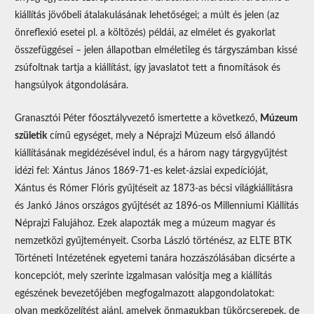
kiállítás jövőbeli átalakulásának lehetőségei; a múlt és jelen (az
önreflexió esetei pl. a költözés) példái, az elmélet és gyakorlat
összefüggései – jelen állapotban elméletileg és tárgyszámban kissé
zsúfoltnak tartja a kiállítást, így javaslatot tett a finomítások és
hangsúlyok átgondolására.
Granasztói Péter főosztályvezető ismertette a következő,
Múzeum
születik
című egységet, mely a Néprajzi Múzeum első állandó
kiállításának megidézésével indul, és a három nagy tárgygyűjtést
idézi fel: Xántus János 1869-71-es kelet-ázsiai expedícióját,
Xántus és Rómer Flóris gyűjtéseit az 1873-as bécsi világkiállításra
és Jankó János országos gyűjtését az 1896-os Millenniumi Kiállítás
Néprajzi Falujához. Ezek alapozták meg a múzeum magyar és
nemzetközi gyűjteményeit. Csorba László történész, az ELTE BTK
Történeti Intézetének egyetemi tanára hozzászólásában dicsérte a
koncepciót, mely szerinte izgalmasan valósítja meg a kiállítás
egészének bevezetőjében megfogalmazott alapgondolatokat:
olyan megközelítést ajánl, amelyek önmagukban tükörcserepek, de