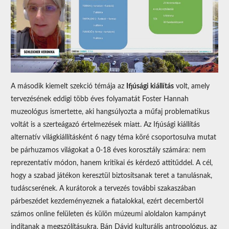
A második kiemelt szekció témája az
Ifjúsági kiállítás
volt, amely
tervezésének eddigi több éves folyamatát Foster Hannah
muzeológus ismertette, aki hangsúlyozta a műfaj problematikus
voltát is a szerteágazó értelmezések miatt. Az Ifjúsági kiállítás
alternatív világkiállításként 6 nagy téma köré csoportosulva mutat
be párhuzamos világokat a 0-18 éves korosztály számára: nem
reprezentatív módon, hanem kritikai és kérdező attitűddel. A cél,
hogy a szabad játékon keresztül biztosítsanak teret a tanulásnak,
tudáscserének. A kurátorok a tervezés további szakaszában
párbeszédet kezdeményeznek a fiatalokkal, ezért decembertől
számos online felületen és külön múzeumi aloldalon kampányt
indítanak a megszólításukra. Bán Dávid kulturális antropológus, az