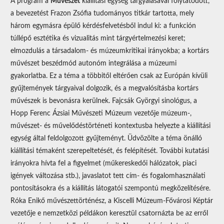
A program a
Művészet
kiállítási egység tárgyalásával folytatódott,
a bevezetést Frazon Zsófia tudományos titkár tartotta, mely
három egymásra épülő kérdésfelvetésből indul ki: a funkción
túllépő esztétika és vizualitás mint tárgyértelmezési keret;
elmozdulás a társadalom- és múzeumkritikai irányokba; a kortárs
művészet beszédmód autonóm integrálása a múzeumi
gyakorlatba. Ez a téma a többitől eltérően csak az Európán kívüli
gyűjtemények tárgyaival dolgozik, és a megvalósításba kortárs
művészek is bevonásra kerülnek. Fajcsák Györgyi sinológus, a
Hopp Ferenc Ázsiai Művészeti Múzeum vezetője múzeum-,
művészet- és művelődéstörténeti kontextusba helyezte a kiállítási
egység által feldolgozott gyűjteményt. Üdvözölte a téma önálló
kiállítási témaként szerepeltetését, és felépítését. További kutatási
irányokra hívta fel a figyelmet (műkereskedői hálózatok, piaci
igények változása stb.), javaslatot tett cím- és fogalomhasználati
pontosításokra és a kiállítás látogatói szempontú megközelítésére.
Róka Enikő művészettörténész, a Kiscelli Múzeum-Fővárosi Képtár
vezetője e nemzetközi példákon keresztül csatornázta be az erről