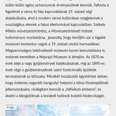
külön-külön egész univerzumok érvényesülnek bennük. Felhívta a
figyelmet a város és falu kapcsolatának 19. század végi
átalakulására, ahol a modern városi kultúrában megjelennek a
nosztalgikus elemek a falusi életformával kapcsolatban. Székely
Miklós művészettörténész, a Művészettörténeti Intézet
tudományos munkatársa, javasolta, hogy kerüljön sor a tágabb
múzeumi kontextus vagyis a 19. század utolsó harmadában
Magyarországon bekövetkező múzeumi boom bemutatására is,
melynek keretében a Néprajzi Múzeum is létrejött. Az 1870-es
évek eleje a nagy gyűjtemények kialakulásának, míg az 1890-es
évek vége a gyűjteményeknek szánt funkcionális épületek
tervezésének az időszaka. Mindkét hozzászóló egyetértett abban,
hogy érdemes nagyobb hangsúlyt helyezni a téma főszereplőinek
jellemvonásaira, rávilágítani bennük a „felfedező emberre”, és
átadni a látogatóknak a korabeli tudósok kutatói kíváncsiságát.